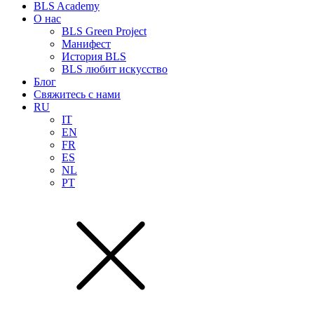
BLS Academy
О нас
BLS Green Project
Манифест
История BLS
BLS любит искусство
Блог
Свяжитесь с нами
RU
IT
EN
FR
ES
NL
PT