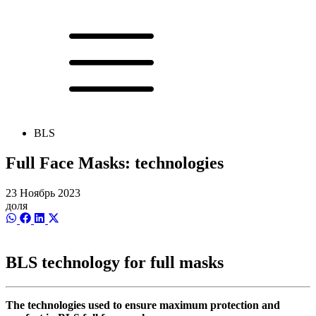
BLS
Full Face Masks: technologies
23 Ноябрь 2023
доля
Share
Share
Share
Share
on
on
on
on
WhatsApp
Facebook
LinkedIn
X
(Twitter)
BLS technology for full masks
The technologies used to ensure maximum protection and