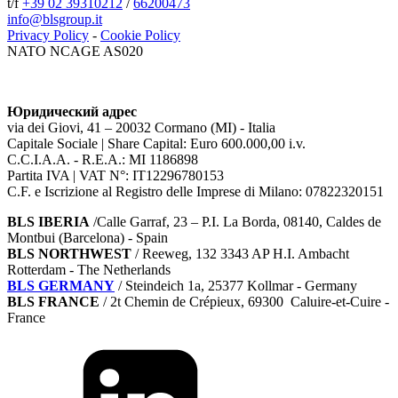
t/f
+39 02 39310212
/
66200473
info@blsgroup.it
Privacy Policy
-
Cookie Policy
NATO NCAGE AS020
Юридический адрес
via dei Giovi, 41 – 20032 Cormano (MI) - Italia
Capitale Sociale | Share Capital: Euro 600.000,00 i.v.
C.C.I.A.A. - R.E.A.: MI 1186898
Partita IVA | VAT N°: IT12296780153
C.F. e Iscrizione al Registro delle Imprese di Milano: 07822320151
BLS IBERIA
/Calle Garraf, 23 – P.I. La Borda, 08140, Caldes de
Montbui (Barcelona) - Spain
BLS NORTHWEST
/ Reeweg, 132 3343 AP H.I. Ambacht
Rotterdam - The Netherlands
BLS GERMANY
/
Steindeich 1a, 25377 Kollmar
- Germany
BLS FRANCE
/ 2t Chemin de Crépieux, 69300 Caluire-et-Cuire -
France