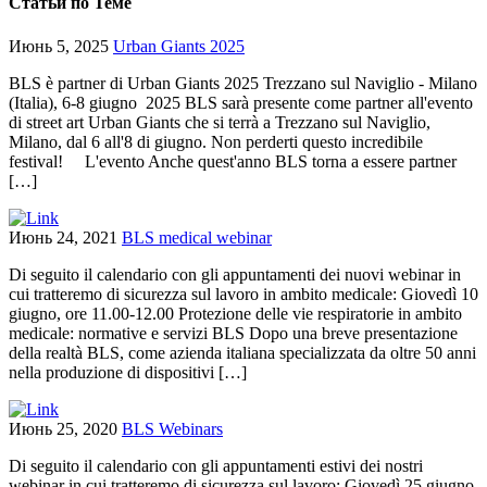
Статьи по Теме
Июнь 5, 2025
Urban Giants 2025
BLS è partner di Urban Giants 2025 Trezzano sul Naviglio - Milano
(Italia), 6-8 giugno 2025 BLS sarà presente come partner all'evento
di street art Urban Giants che si terrà a Trezzano sul Naviglio,
Milano, dal 6 all'8 di giugno. Non perderti questo incredibile
festival! L'evento Anche quest'anno BLS torna a essere partner
[…]
Июнь 24, 2021
BLS medical webinar
Di seguito il calendario con gli appuntamenti dei nuovi webinar in
cui tratteremo di sicurezza sul lavoro in ambito medicale: Giovedì 10
giugno, ore 11.00-12.00 Protezione delle vie respiratorie in ambito
medicale: normative e servizi BLS Dopo una breve presentazione
della realtà BLS, come azienda italiana specializzata da oltre 50 anni
nella produzione di dispositivi […]
Июнь 25, 2020
BLS Webinars
Di seguito il calendario con gli appuntamenti estivi dei nostri
webinar in cui tratteremo di sicurezza sul lavoro: Giovedì 25 giugno,