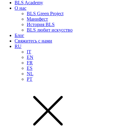
BLS Academy
О нас
BLS Green Project
Манифест
История BLS
BLS любит искусство
Блог
Свяжитесь с нами
RU
IT
EN
FR
ES
NL
PT