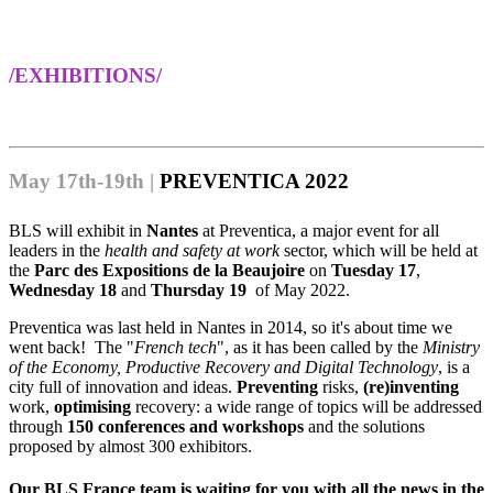
/EXHIBITIONS/
May 17th-19th |
PREVENTICA 2022
BLS will exhibit in
Nantes
at Preventica, a major event for all
leaders in the
health and safety at work
sector, which will be held at
the
Parc des Expositions de la Beaujoire
on
Tuesday 17
,
Wednesday 18
and
Thursday 19
of May 2022.
Preventica was last held in Nantes in 2014, so it's about time we
went back! The "
French tech
", as it has been called by the
Ministry
of the Economy, Productive Recovery and Digital Technology
, is a
city full of innovation and ideas.
Preventing
risks,
(re)inventing
work,
optimising
recovery: a wide range of topics will be addressed
through
150 conferences and workshops
and the solutions
proposed by almost 300 exhibitors.
Our BLS France team is waiting for you with all the news in the