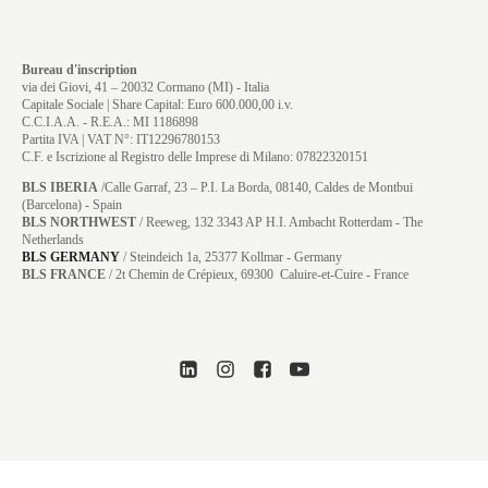
Bureau d'inscription
via dei Giovi, 41 – 20032 Cormano (MI) - Italia
Capitale Sociale | Share Capital: Euro 600.000,00 i.v.
C.C.I.A.A. - R.E.A.: MI 1186898
Partita IVA | VAT N°: IT12296780153
C.F. e Iscrizione al Registro delle Imprese di Milano: 07822320151
BLS IBERIA
/Calle Garraf, 23 – P.I. La Borda, 08140, Caldes de Montbui
(Barcelona) - Spain
BLS NORTHWEST
/ Reeweg, 132 3343 AP H.I. Ambacht Rotterdam - The
Netherlands
BLS GERMANY
/
Steindeich 1a, 25377 Kollmar
- Germany
BLS FRANCE
/ 2t Chemin de Crépieux, 69300 Caluire-et-Cuire - France