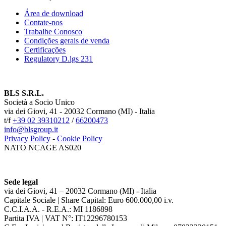
Área de download
Contate-nos
Trabalhe Conosco
Condições gerais de venda
Certificações
Regulatory D.lgs 231
BLS S.R.L.
Società a Socio Unico
via dei Giovi, 41 - 20032 Cormano (MI) - Italia
t/f
+39 02 39310212
/
66200473
info@blsgroup.it
Privacy Policy
-
Cookie Policy
NATO NCAGE AS020
Sede legal
via dei Giovi, 41 – 20032 Cormano (MI) - Italia
Capitale Sociale | Share Capital: Euro 600.000,00 i.v.
C.C.I.A.A. - R.E.A.: MI 1186898
Partita IVA | VAT N°: IT12296780153