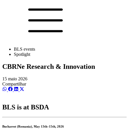
BLS events
Spotlight
CBRNe Research & Innovation
15 maio 2026
Compartilhar
Share
Share
Share
Share
on
on
on
on
WhatsApp
Facebook
LinkedIn
X
(Twitter)
BLS is at BSDA
Bucharest (Romania), May 13th–15th, 2026