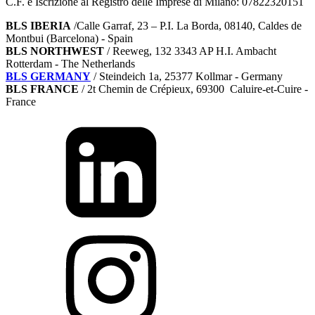
C.F. e Iscrizione al Registro delle Imprese di Milano: 07822320151
BLS IBERIA
/Calle Garraf, 23 – P.I. La Borda, 08140, Caldes de
Montbui (Barcelona) - Spain
BLS NORTHWEST
/ Reeweg, 132 3343 AP H.I. Ambacht
Rotterdam - The Netherlands
BLS GERMANY
/
Steindeich 1a, 25377 Kollmar
- Germany
BLS FRANCE
/ 2t Chemin de Crépieux, 69300 Caluire-et-Cuire -
France