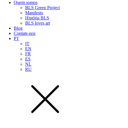
Quem somos
BLS Green Project
Manifesto
História BLS
BLS loves art
Blog
Contate-nos
PT
IT
EN
FR
ES
NL
RU