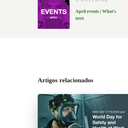
O ANTERIOR
April events | What's
next
Artigos relacionados