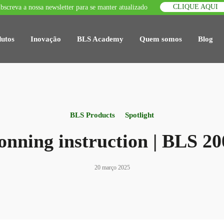
CLIQUE AQUI
bscreva a nossa newsletter para se manter atualizado
utos
Inovação
BLS Academy
Quem somos
Blog
BLS Products
Spotlight
onning instruction | BLS 20
20 março 2025