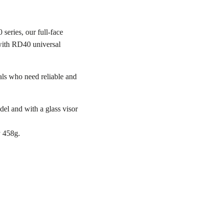
eries, our full-face
 with RD40 universal
als who need reliable and
el and with a glass visor
y 458g.