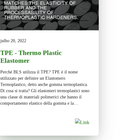
julho 20, 2022
TPE - Thermo Plastic
Elastomer
Perché BLS utilizza il TPE? TPE è il nome
utilizzato per definire un Elastomero
Termoplastico, detto anche gomma termoplastica.
Di cosa si tratta? Gli elastomeri termoplastici sono
una classe di materiali polimerici che hanno il
comportamento elastico della gomma e la
lavorabilità dei materiali termoplastici. Le gomme
hanno rivestito un'importanza strategica sin
dall'inizio dell'industria […]