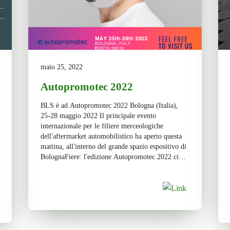
maio 25, 2022
Autopromotec 2022
BLS è ad Autopromotec 2022 Bologna (Italia),
25-28 maggio 2022 Il principale evento
internazionale per le filiere merceologiche
dell'aftermarket automobilistico ha aperto questa
mattina, all'interno del grande spazio espositivo di
BolognaFiere: l'edizione Autopromotec 2022 ci
accoglie da mercoledì 25 a sabato 28 esponendo
tutti i migliori strumenti dell'aftermarket in
officina, gli pneumatici e tutto ciò […]