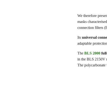
We therefore prese
masks characterised
connection filters (
Its
universal conne
adaptable protectio
The
BLS 2000
full
in the BLS 2150V 
The polycarbonate v