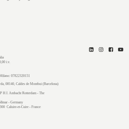
lia
,00 i.v.
di Milano: 07822320151
orda, 08140, Caldes de Montbui (Barcelona)
P H.I. Ambacht Rotterdam - The
ollmar
- Germany
300 Caluire-et-Cuire - France