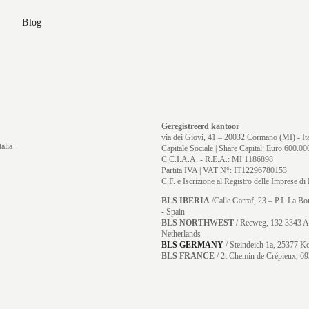
Blog
Geregistreerd kantoor
via dei Giovi, 41 – 20032 Cormano (MI) - Ita
alia
Capitale Sociale | Share Capital: Euro 600.000
C.C.I.A.A. - R.E.A.: MI 1186898
Partita IVA | VAT N°: IT12296780153
C.F. e Iscrizione al Registro delle Imprese 
BLS IBERIA
/Calle Garraf, 23 – P.I. La B
- Spain
BLS NORTHWEST
/ Reeweg, 132 3343 A
Netherlands
BLS GERMANY
/
Steindeich 1a, 25377 K
BLS FRANCE
/ 2t Chemin de Crépieux, 69