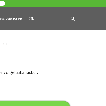
em contact op
NL
>
C10
r volgelaatsmasker.