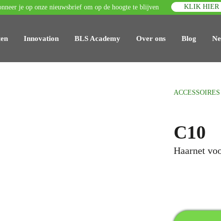
KLIK HIER
nneer je op onze nieuwsbrief om op de hoogte te blijven
ten
Innovation
BLS Academy
Over ons
Blog
Ne
ACCESSOIRES
C10
Haarnet voo