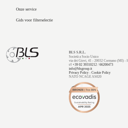
Onze service
Gids voor filterselectie
BLS S.R.L.
Società a Socio Unico
via dei Giovi, 41 - 20032 Cormano (MI) - It
t/f
+39 02 39310212
/
66200473
info@blsgroup.it
Privacy Policy
-
Cookie Policy
NATO NCAGE AS020