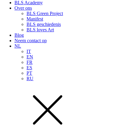
BLS Academy
Over ons
BLS Green Project
Manifest
BLS geschiedenis
BLS loves Art
Blog
Neem contact op
NL
IT
EN
FR
ES
PT
RU