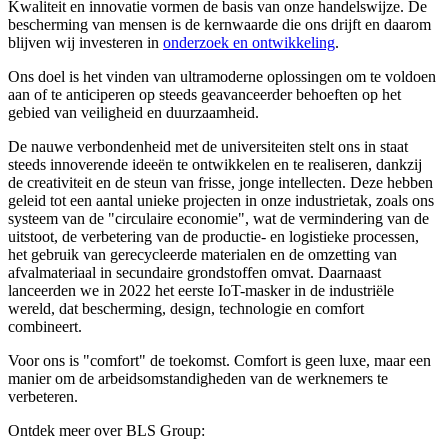
Kwaliteit en innovatie vormen de basis van onze handelswijze. De
bescherming van mensen is de kernwaarde die ons drijft en daarom
blijven wij investeren in
onderzoek en ontwikkeling
.
Ons doel is het vinden van ultramoderne oplossingen om te voldoen
aan of te anticiperen op steeds geavanceerder behoeften op het
gebied van veiligheid en duurzaamheid.
De nauwe verbondenheid met de universiteiten stelt ons in staat
steeds innoverende ideeën te ontwikkelen en te realiseren, dankzij
de creativiteit en de steun van frisse, jonge intellecten. Deze hebben
geleid tot een aantal unieke projecten in onze industrietak, zoals ons
systeem van de "circulaire economie", wat de vermindering van de
uitstoot, de verbetering van de productie- en logistieke processen,
het gebruik van gerecycleerde materialen en de omzetting van
afvalmateriaal in secundaire grondstoffen omvat. Daarnaast
lanceerden we in 2022 het eerste IoT-masker in de industriële
wereld, dat bescherming, design, technologie en comfort
combineert.
Voor ons is "comfort" de toekomst. Comfort is geen luxe, maar een
manier om de arbeidsomstandigheden van de werknemers te
verbeteren.
Ontdek meer over BLS Group: