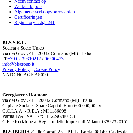
Neem contact op
Werken bij ons
Algemene verkoopvoorwaarden
Certificeringen
Regulatory D.lgs 231
BLS S.R.L.
Società a Socio Unico
via dei Giovi, 41 - 20032 Cormano (MI) - Italia
t/f
+39 02 39310212
/
66200473
info@blsgroup.it
Privacy Policy
-
Cookie Policy
NATO NCAGE AS020
Geregistreerd kantoor
via dei Giovi, 41 – 20032 Cormano (MI) - Italia
Capitale Sociale | Share Capital: Euro 600.000,00 i.v.
C.C.I.A.A. - R.E.A.: MI 1186898
Partita IVA | VAT N°: IT12296780153
C.F. e Iscrizione al Registro delle Imprese di Milano: 07822320151
BLS IBERIA
/Calle Garraf, 23 – P.I. La Borda, 08140, Caldes de