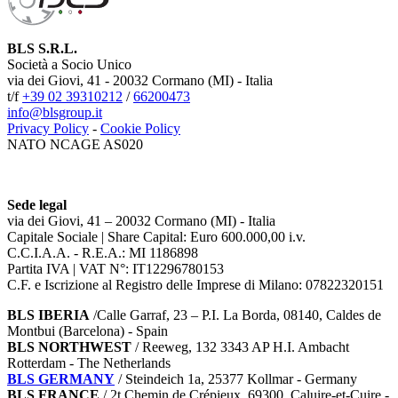
BLS S.R.L.
Società a Socio Unico
via dei Giovi, 41 - 20032 Cormano (MI) - Italia
t/f
+39 02 39310212
/
66200473
info@blsgroup.it
Privacy Policy
-
Cookie Policy
NATO NCAGE AS020
Sede legal
via dei Giovi, 41 – 20032 Cormano (MI) - Italia
Capitale Sociale | Share Capital: Euro 600.000,00 i.v.
C.C.I.A.A. - R.E.A.: MI 1186898
Partita IVA | VAT N°: IT12296780153
C.F. e Iscrizione al Registro delle Imprese di Milano: 07822320151
BLS IBERIA
/Calle Garraf, 23 – P.I. La Borda, 08140, Caldes de
Montbui (Barcelona) - Spain
BLS NORTHWEST
/ Reeweg, 132 3343 AP H.I. Ambacht
Rotterdam - The Netherlands
BLS GERMANY
/
Steindeich 1a, 25377 Kollmar
- Germany
BLS FRANCE
/ 2t Chemin de Crépieux, 69300 Caluire-et-Cuire -