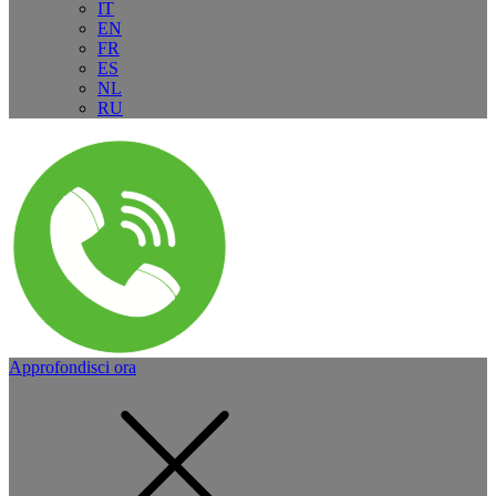
IT
EN
FR
ES
NL
RU
Approfondisci ora