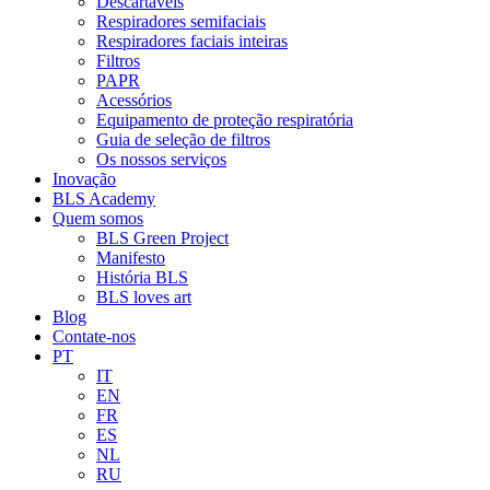
Descartáveis
Respiradores semifaciais
Respiradores faciais inteiras
Filtros
PAPR
Acessórios
Equipamento de proteção respiratória
Guia de seleção de filtros
Os nossos serviços
Inovação
BLS Academy
Quem somos
BLS Green Project
Manifesto
História BLS
BLS loves art
Blog
Contate-nos
PT
IT
EN
FR
ES
NL
RU