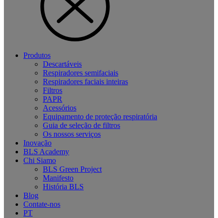
Produtos
Descartáveis
Respiradores semifaciais
Respiradores faciais inteiras
Filtros
PAPR
Acessórios
Equipamento de proteção respiratória
Guia de seleção de filtros
Os nossos serviços
Inovação
BLS Academy
Chi Siamo
BLS Green Project
Manifesto
História BLS
Blog
Contate-nos
PT