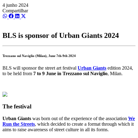
4 junho 2024
Compartilhar
Share
Share
Share
Share
on
on
on
on
WhatsApp
Facebook
LinkedIn
X
(Twitter)
BLS is sponsor of Urban Giants 2024
Trezzano sul Naviglio (Milan), June 7th-9th 2024
BLS will sponsor the street art festival
Urban Giants
edition 2024,
to be held from
7 to 9 June in Trezzano sul Naviglio
, Milan.
The festival
Urban Giants
was born out of the experience of the association
We
Run the Streets
, which decided to create a format through which it
aims to raise awareness of street culture in all its forms.