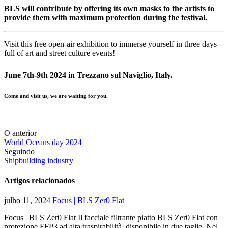
BLS will contribute by offering its own masks to the artists to
provide them with maximum protection during the festival.
Visit this free open-air exhibition to immerse yourself in three days
full of art and street culture events!
June 7th-9th 2024 in Trezzano sul Naviglio, Italy.
Come and visit us, we are waiting for you.
O anterior
World Oceans day 2024
Seguindo
Shipbuilding industry
Artigos relacionados
julho 11, 2024
Focus | BLS Zer0 Flat
Focus | BLS Zer0 Flat Il facciale filtrante piatto BLS Zer0 Flat con
protezione FFP3 ad alta traspirabilità, disponibile in due taglie. Nel