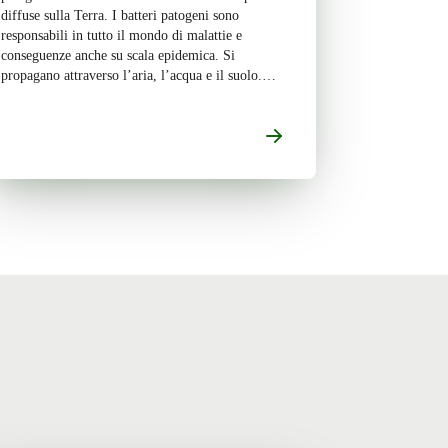
diffuse sulla Terra. I batteri patogeni sono
responsabili in tutto il mondo di malattie e
conseguenze anche su scala epidemica. Si
propagano attraverso l’aria, l’acqua e il suolo.
Organismi a cellula procariota, solitamente
unicellulari, oscillano tra 0,2 e 10 µm e […]