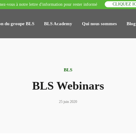
CLIQUEZ IC
ez-vous à notre lettre d'information pour rester informé
on du groupe BLS
BLS Academy
Qui nous sommes
Blog
BLS
BLS Webinars
25 juin 2020