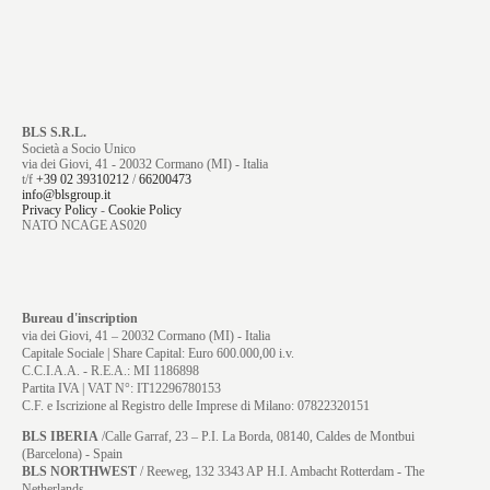
BLS S.R.L.
Società a Socio Unico
via dei Giovi, 41 - 20032 Cormano (MI) - Italia
t/f
+39 02 39310212
/
66200473
info@blsgroup.it
Privacy Policy
-
Cookie Policy
NATO NCAGE AS020
Bureau d'inscription
via dei Giovi, 41 – 20032 Cormano (MI) - Italia
Capitale Sociale | Share Capital: Euro 600.000,00 i.v.
C.C.I.A.A. - R.E.A.: MI 1186898
Partita IVA | VAT N°: IT12296780153
C.F. e Iscrizione al Registro delle Imprese di Milano: 07822320151
BLS IBERIA
/Calle Garraf, 23 – P.I. La Borda, 08140, Caldes de Montbui
(Barcelona) - Spain
BLS NORTHWEST
/ Reeweg, 132 3343 AP H.I. Ambacht Rotterdam - The
Netherlands