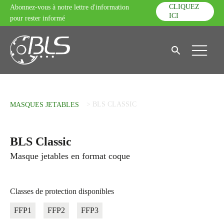
CLIQUEZ
Abonnez-vous à notre lettre d'information
ICI
pour rester informé
>
BLS CLASSIC
MASQUES JETABLES
BLS Classic
Masque jetables en format coque
Classes de protection disponibles
FFP1
FFP2
FFP3