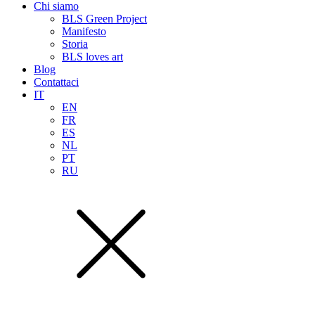
Chi siamo
BLS Green Project
Manifesto
Storia
BLS loves art
Blog
Contattaci
IT
EN
FR
ES
NL
PT
RU