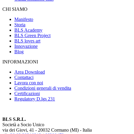
CHI SIAMO
Manifesto
Storia
BLS Academy
BLS Green Project
BLS loves art
Innovazione
Blog
INFORMAZIONI
Area Download
Contattaci
Lavora con noi
Condizioni generali di vendita
Certificazioni
Regulatory D.lgs 231
BLS S.R.L.
Società a Socio Unico
via dei Giovi, 41 - 20032 Cormano (MI) - Italia