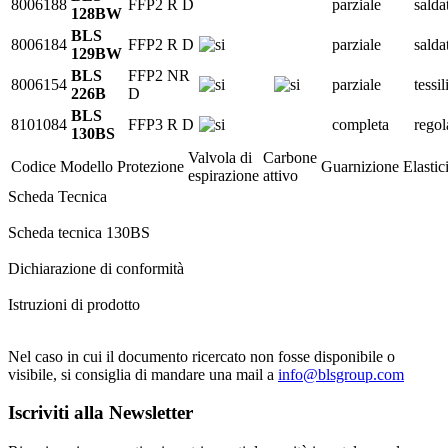
8006188
FFP2 R D
parziale
salda
128BW
BLS
8006184
FFP2 R D
parziale
salda
129BW
BLS
FFP2 NR
8006154
parziale
tessil
226B
D
BLS
8101084
FFP3 R D
completa
regol
130BS
Valvola di
Carbone
Codice
Modello
Protezione
Guarnizione
Elastic
espirazione
attivo
Scheda Tecnica
Scheda tecnica 130BS
Dichiarazione di conformità
Istruzioni di prodotto
Nel caso in cui il documento ricercato non fosse disponibile o
visibile, si consiglia di mandare una mail a
info@blsgroup.com
Iscriviti alla Newsletter