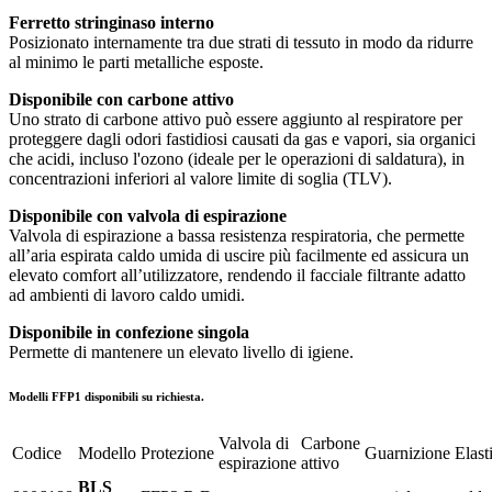
Ferretto stringinaso interno
Posizionato internamente tra due strati di tessuto in modo da ridurre
al minimo le parti metalliche esposte.
Disponibile con carbone attivo
Uno strato di carbone attivo può essere aggiunto al respiratore per
proteggere dagli odori fastidiosi causati da gas e vapori, sia organici
che acidi, incluso l'ozono (ideale per le operazioni di saldatura), in
concentrazioni inferiori al valore limite di soglia (TLV).
Disponibile con valvola di espirazione
Valvola di espirazione a bassa resistenza respiratoria, che permette
all’aria espirata caldo umida di uscire più facilmente ed assicura un
elevato comfort all’utilizzatore, rendendo il facciale filtrante adatto
ad ambienti di lavoro caldo umidi.
Disponibile in confezione singola
Permette di mantenere un elevato livello di igiene.
Modelli FFP1 disponibili su richiesta.
Valvola di
Carbone
Codice
Modello
Protezione
Guarnizione
Elast
espirazione
attivo
BLS