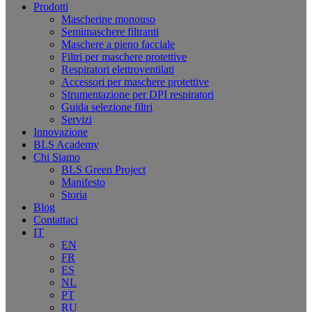
Prodotti
Mascherine monouso
Semimaschere filtranti
Maschere a pieno facciale
Filtri per maschere protettive
Respiratori elettroventilati
Accessori per maschere protettive
Strumentazione per DPI respiratori
Guida selezione filtri
Servizi
Innovazione
BLS Academy
Chi Siamo
BLS Green Project
Manifesto
Storia
Blog
Contattaci
IT
EN
FR
ES
NL
PT
RU