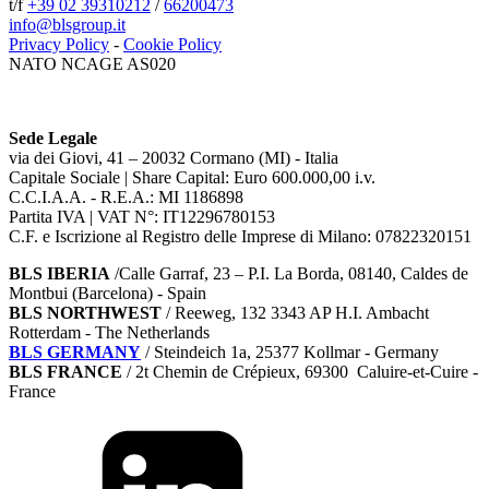
t/f
+39 02 39310212
/
66200473
info@blsgroup.it
Privacy Policy
-
Cookie Policy
NATO NCAGE AS020
Sede Legale
via dei Giovi, 41 – 20032 Cormano (MI) - Italia
Capitale Sociale | Share Capital: Euro 600.000,00 i.v.
C.C.I.A.A. - R.E.A.: MI 1186898
Partita IVA | VAT N°: IT12296780153
C.F. e Iscrizione al Registro delle Imprese di Milano: 07822320151
BLS IBERIA
/Calle Garraf, 23 – P.I. La Borda, 08140, Caldes de
Montbui (Barcelona) - Spain
BLS NORTHWEST
/ Reeweg, 132 3343 AP H.I. Ambacht
Rotterdam - The Netherlands
BLS GERMANY
/
Steindeich 1a, 25377 Kollmar
- Germany
BLS FRANCE
/ 2t Chemin de Crépieux, 69300 Caluire-et-Cuire -
France