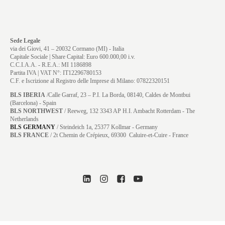
Sede Legale
via dei Giovi, 41 – 20032 Cormano (MI) - Italia
Capitale Sociale | Share Capital: Euro 600.000,00 i.v.
C.C.I.A.A. - R.E.A.: MI 1186898
Partita IVA | VAT N°: IT12296780153
C.F. e Iscrizione al Registro delle Imprese di Milano: 07822320151
BLS IBERIA
/Calle Garraf, 23 – P.I. La Borda, 08140, Caldes de Montbui
(Barcelona) - Spain
BLS NORTHWEST
/ Reeweg, 132 3343 AP H.I. Ambacht Rotterdam - The
Netherlands
BLS GERMANY
/
Steindeich 1a, 25377 Kollmar
- Germany
BLS FRANCE
/ 2t Chemin de Crépieux, 69300 Caluire-et-Cuire - France