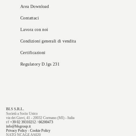
Area Download
Contattaci
Lavora con noi
Condizioni generali di vendita
Certificazioni
Regulatory D.lgs 231
BLS S.R.L.
Società a Socio Unico
via dei Giovi, 41 - 20032 Cormano (MI) - Italia
t/f
+39 02 39310212
/
66200473
info@blsgroup.it
Privacy Policy
-
Cookie Policy
NATO NCAGE AS020