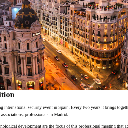
ition
g international security event in Spain. Every two years it brings togeth
 associations, professionals in Madrid.
nological development are the focus of this professional meeting that ad