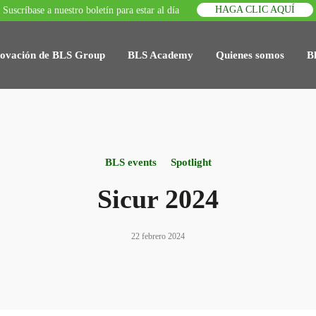
HAGA CLIC AQUÍ
Suscríbase a nuestro boletín para estar al día
ovación de BLS Group
BLS Academy
Quienes somos
B
BLS events
Spotlight
Sicur 2024
22 febrero 2024