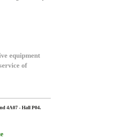
tive equipment
service of
nd 4A07 - Hall P04.
te