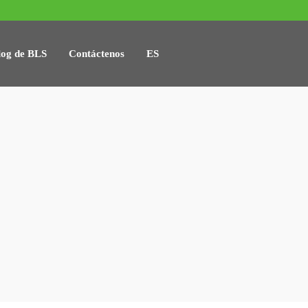
log de BLS
Contáctenos
ES