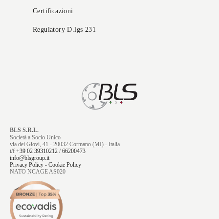
Certificazioni
Regulatory D.lgs 231
BLS S.R.L.
Società a Socio Unico
via dei Giovi, 41 - 20032 Cormano (MI) - Italia
t/f
+39 02 39310212
/
66200473
info@blsgroup.it
Privacy Policy
-
Cookie Policy
NATO NCAGE AS020