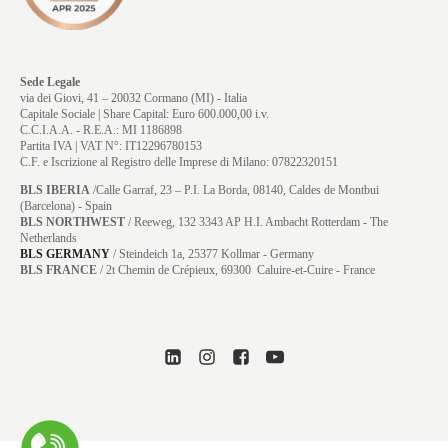
Sede Legale
via dei Giovi, 41 – 20032 Cormano (MI) - Italia
Capitale Sociale | Share Capital: Euro 600.000,00 i.v.
C.C.I.A.A. - R.E.A.: MI 1186898
Partita IVA | VAT N°: IT12296780153
C.F. e Iscrizione al Registro delle Imprese di Milano: 07822320151
BLS IBERIA
/Calle Garraf, 23 – P.I. La Borda, 08140, Caldes de Montbui
(Barcelona) - Spain
BLS NORTHWEST
/ Reeweg, 132 3343 AP H.I. Ambacht Rotterdam - The
Netherlands
BLS GERMANY
/
Steindeich 1a, 25377 Kollmar
- Germany
BLS FRANCE
/ 2t Chemin de Crépieux, 69300 Caluire-et-Cuire - France