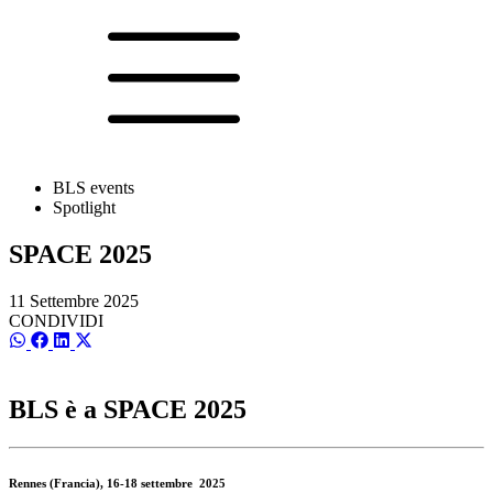
BLS events
Spotlight
SPACE 2025
11 Settembre 2025
CONDIVIDI
SCondividi
SCondividi
SCondividi
SCondividi
su
su
su
su
WhatsApp
Facebook
LinkedIn
X
(Twitter)
BLS è a SPACE 2025
Rennes (Francia), 16-18 settembre 2025