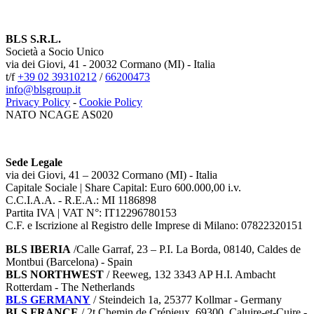
BLS S.R.L.
Società a Socio Unico
via dei Giovi, 41 - 20032 Cormano (MI) - Italia
t/f
+39 02 39310212
/
66200473
info@blsgroup.it
Privacy Policy
-
Cookie Policy
NATO NCAGE AS020
Sede Legale
via dei Giovi, 41 – 20032 Cormano (MI) - Italia
Capitale Sociale | Share Capital: Euro 600.000,00 i.v.
C.C.I.A.A. - R.E.A.: MI 1186898
Partita IVA | VAT N°: IT12296780153
C.F. e Iscrizione al Registro delle Imprese di Milano: 07822320151
BLS IBERIA
/Calle Garraf, 23 – P.I. La Borda, 08140, Caldes de
Montbui (Barcelona) - Spain
BLS NORTHWEST
/ Reeweg, 132 3343 AP H.I. Ambacht
Rotterdam - The Netherlands
BLS GERMANY
/
Steindeich 1a, 25377 Kollmar
- Germany
BLS FRANCE
/ 2t Chemin de Crépieux, 69300 Caluire-et-Cuire -