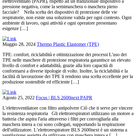
elettroventilato (PAPR), rispetto ad un tradizionale dispositivo a
pressione negativa, come la semimaschera o maschera pieno
facciale? Nella scelta dei dispositivi di protezione delle vie
respiratorie, non esiste una soluzione valida per ogni contesto. Ogni
ambiente di lavoro, ogni attività e ogni operatore presentano
esigenze […]
Maggio 28, 2024
Thermo Plastic Elastomer (TPE)
TPE: comfort, riciclabilità e ottimizzazione dei processi L'uso dei
TPE nelle maschere di protezione respiratoria garantisce un elevato
livello di comfort e adattabilità, grazie alla loro capacità di
conformarsi a diverse tipologie di volto. Inoltre, la riciclabilità e la
facilità di lavorazione dei TPE li rendono una scelta eccellente per la
produzione sostenibile ed efficiente […]
Agosto 25, 2022
Focus | BLS 2600next PAPR
L'elettroventilatore con filtro antipolvere Ciò che ti serve per vincere
la resistenza respiratoria Gli elettrorespiratori utilizzano un motore a
batteria che aspira l'aria attraverso i filtri per convogliarla alla
maschera intera a cui sono collegati, supportando la respirazione
dell'utilizzatore. L’elettrorespiratore BLS 2600next è un sistema a
ventilazione assistita da utilizzare con maschera intera e […]