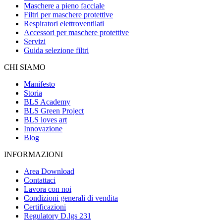
Maschere a pieno facciale
Filtri per maschere protettive
Respiratori elettroventilati
Accessori per maschere protettive
Servizi
Guida selezione filtri
CHI SIAMO
Manifesto
Storia
BLS Academy
BLS Green Project
BLS loves art
Innovazione
Blog
INFORMAZIONI
Area Download
Contattaci
Lavora con noi
Condizioni generali di vendita
Certificazioni
Regulatory D.lgs 231