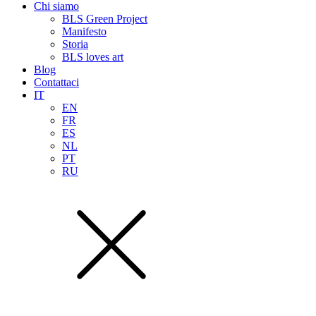
Chi siamo
BLS Green Project
Manifesto
Storia
BLS loves art
Blog
Contattaci
IT
EN
FR
ES
NL
PT
RU