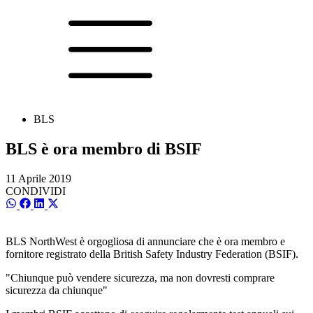
BLS
BLS è ora membro di BSIF
11 Aprile 2019
CONDIVIDI
SCondividi
SCondividi
SCondividi
SCondividi
su
su
su
su
WhatsApp
Facebook
LinkedIn
X
(Twitter)
BLS NorthWest è orgogliosa di annunciare che è ora membro e
fornitore registrato della British Safety Industry Federation (BSIF).
"Chiunque può vendere sicurezza, ma non dovresti comprare
sicurezza da chiunque"