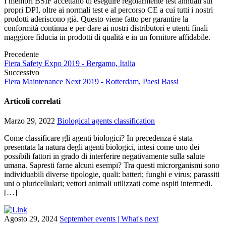
I membri BSIF accettano di eseguire regolarmente test annuali sui
propri DPI, oltre ai normali test e al percorso CE a cui tutti i nostri
prodotti aderiscono già. Questo viene fatto per garantire la
conformità continua e per dare ai nostri distributori e utenti finali
maggiore fiducia in prodotti di qualità e in un fornitore affidabile.
Precedente
Fiera Safety Expo 2019 - Bergamo, Italia
Successivo
Fiera Maintenance Next 2019 - Rotterdam, Paesi Bassi
Articoli correlati
Marzo 29, 2022
Biological agents classification
Come classificare gli agenti biologici? In precedenza è stata
presentata la natura degli agenti biologici, intesi come uno dei
possibili fattori in grado di interferire negativamente sulla salute
umana. Sapresti farne alcuni esempi? Tra questi microrganismi sono
individuabili diverse tipologie, quali: batteri; funghi e virus; parassiti
uni o pluricellulari; vettori animali utilizzati come ospiti intermedi.
[…]
Agosto 29, 2024
September events | What's next