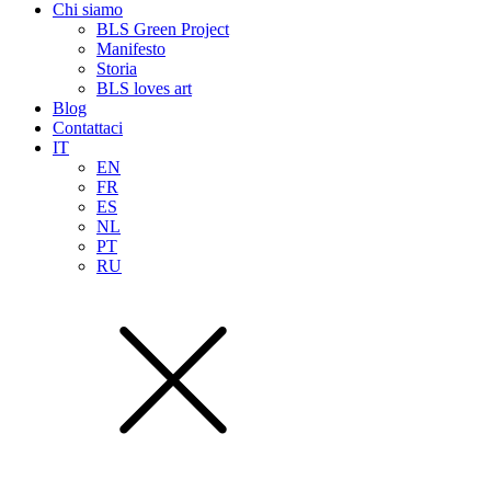
Chi siamo
BLS Green Project
Manifesto
Storia
BLS loves art
Blog
Contattaci
IT
EN
FR
ES
NL
PT
RU