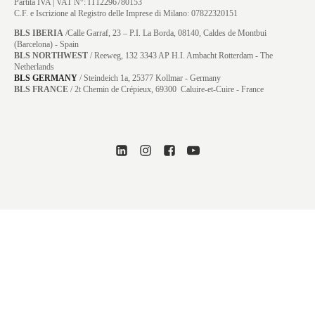
Partita IVA | VAT N°: IT12296780153
C.F. e Iscrizione al Registro delle Imprese di Milano: 07822320151
BLS IBERIA
/Calle Garraf, 23 – P.I. La Borda, 08140, Caldes de Montbui
(Barcelona) - Spain
BLS NORTHWEST
/ Reeweg, 132 3343 AP H.I. Ambacht Rotterdam - The
Netherlands
BLS GERMANY
/
Steindeich 1a, 25377 Kollmar
- Germany
BLS FRANCE
/ 2t Chemin de Crépieux, 69300 Caluire-et-Cuire - France