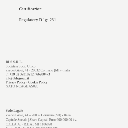
Certificazioni
Regulatory D.lgs 231
BLS S.R.L.
Società a Socio Unico
via dei Giovi, 41 - 20032 Cormano (MI) - Italia
t/f
+39 02 39310212
/
66200473
info@blsgroup.it
Privacy Policy
-
Cookie Policy
NATO NCAGE AS020
Sede Legale
via dei Giovi, 41 – 20032 Cormano (MI) - Italia
Capitale Sociale | Share Capital: Euro 600.000,00 i.v.
C.C.I.A.A. - R.E.A.: MI 1186898