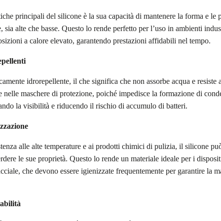
tiche principali del silicone è la sua capacità di mantenere la forma e le 
 sia alte che basse. Questo lo rende perfetto per l’uso in ambienti indust
osizioni a calore elevato, garantendo prestazioni affidabili nel tempo.
pellenti
secamente idrorepellente, il che significa che non assorbe acqua e resiste 
le nelle maschere di protezione, poiché impedisce la formazione di conde
ando la visibilità e riducendo il rischio di accumulo di batteri.
lizzazione
stenza alle alte temperature e ai prodotti chimici di pulizia, il silicone p
erdere le sue proprietà. Questo lo rende un materiale ideale per i dispositi
cciale, che devono essere igienizzate frequentemente per garantire la m
abilità