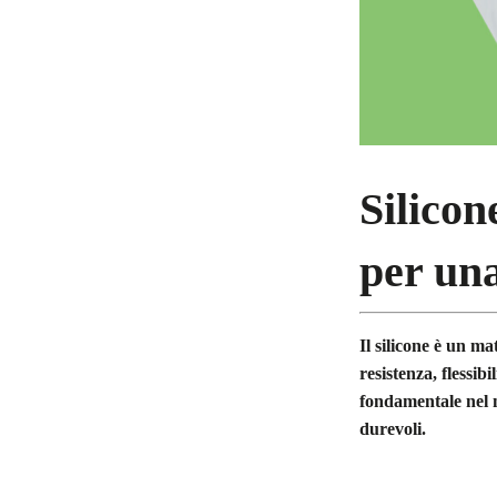
Silicon
per un
Il silicone è un ma
resistenza, flessib
fondamentale nel m
durevoli.