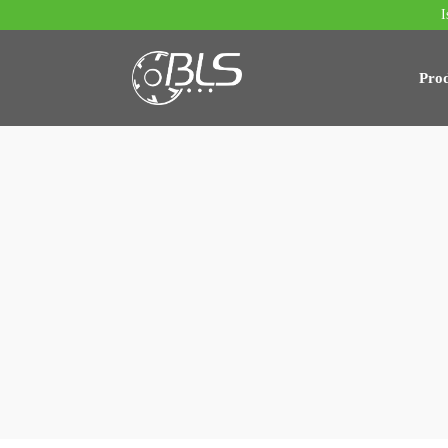
I
Prod