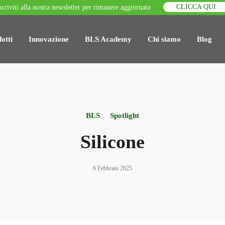
CLICCA QUI
scriviti alla nostra newsletter per rimanere aggiornato
otti
Innovazione
BLS Academy
Chi siamo
Blog
BLS
Spotlight
Silicone
6 Febbraio 2025