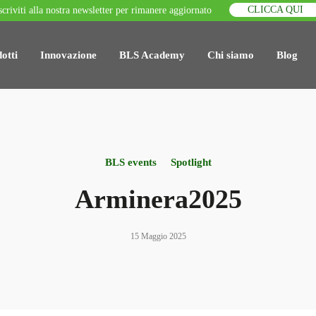
CLICCA QUI
scriviti alla nostra newsletter per rimanere aggiornato
otti
Innovazione
BLS Academy
Chi siamo
Blog
BLS events
Spotlight
Arminera2025
15 Maggio 2025