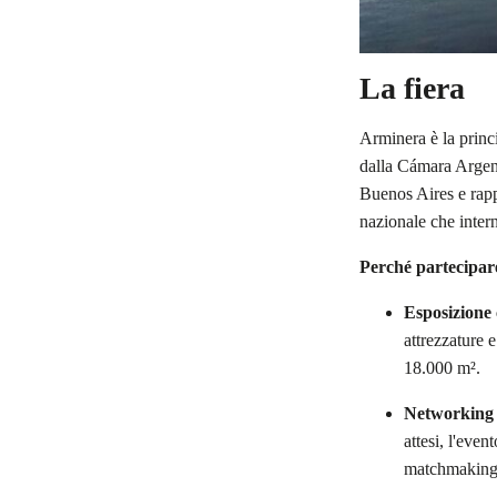
La fiera
Arminera è la princi
dalla Cámara Argen
Buenos Aires e rappr
nazionale che inter
Perché partecipa
Esposizione 
attrezzature e
18.000 m²
.
Networking 
attesi, l'even
matchmaking e