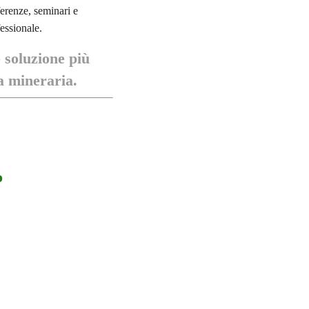
erenze, seminari e
essionale.
 soluzione più
ia mineraria.
o