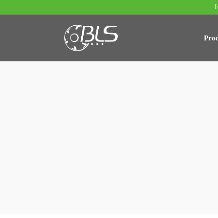
I
Prod