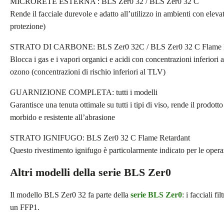
MICRORETE ESTERNA : BLS Zer0 32 / BLS Zer0 32 C
Rende il facciale durevole e adatto all’utilizzo in ambienti con elev
protezione)
STRATO DI CARBONE: BLS Zer0 32C / BLS Zer0 32 C Flame R
Blocca i gas e i vapori organici e acidi con concentrazioni inferiori 
ozono (concentrazioni di rischio inferiori al TLV)
GUARNIZIONE COMPLETA: tutti i modelli
Garantisce una tenuta ottimale su tutti i tipi di viso, rende il prodot
morbido e resistente all’abrasione
STRATO IGNIFUGO: BLS Zer0 32 C Flame Retardant
Questo rivestimento ignifugo è particolarmente indicato per le opera
Altri modelli della serie BLS Zer0
Il modello BLS Zer0 32 fa parte della
serie BLS Zer0
: i facciali f
un FFP1.