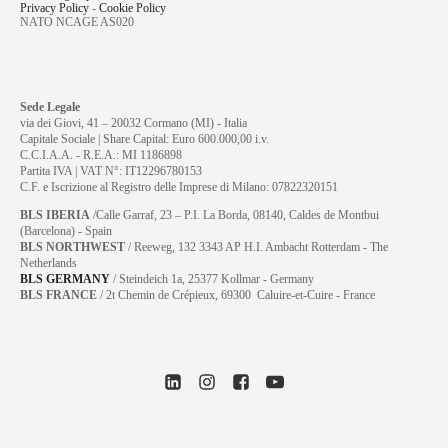
Privacy Policy
-
Cookie Policy
NATO NCAGE AS020
Sede Legale
via dei Giovi, 41 – 20032 Cormano (MI) - Italia
Capitale Sociale | Share Capital: Euro 600.000,00 i.v.
C.C.I.A.A. - R.E.A.: MI 1186898
Partita IVA | VAT N°: IT12296780153
C.F. e Iscrizione al Registro delle Imprese di Milano: 07822320151
BLS IBERIA
/Calle Garraf, 23 – P.I. La Borda, 08140, Caldes de Montbui
(Barcelona) - Spain
BLS NORTHWEST
/ Reeweg, 132 3343 AP H.I. Ambacht Rotterdam - The
Netherlands
BLS GERMANY
/
Steindeich 1a, 25377 Kollmar
- Germany
BLS FRANCE
/ 2t Chemin de Crépieux, 69300 Caluire-et-Cuire - France