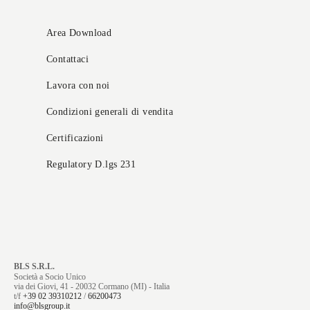
Area Download
Contattaci
Lavora con noi
Condizioni generali di vendita
Certificazioni
Regulatory D.lgs 231
BLS S.R.L.
Società a Socio Unico
via dei Giovi, 41 - 20032 Cormano (MI) - Italia
t/f
+39 02 39310212
/
66200473
info@blsgroup.it