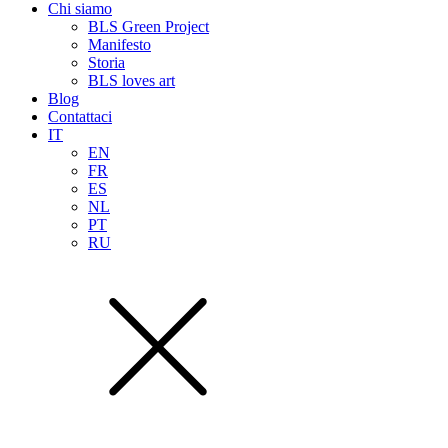
Chi siamo
BLS Green Project
Manifesto
Storia
BLS loves art
Blog
Contattaci
IT
EN
FR
ES
NL
PT
RU