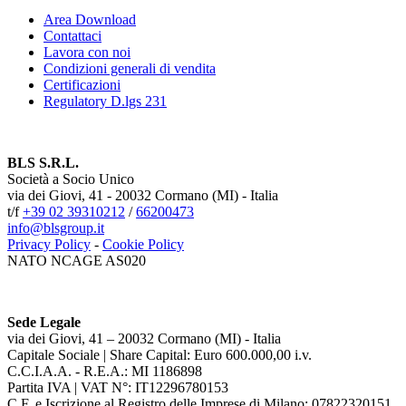
Area Download
Contattaci
Lavora con noi
Condizioni generali di vendita
Certificazioni
Regulatory D.lgs 231
BLS S.R.L.
Società a Socio Unico
via dei Giovi, 41 - 20032 Cormano (MI) - Italia
t/f
+39 02 39310212
/
66200473
info@blsgroup.it
Privacy Policy
-
Cookie Policy
NATO NCAGE AS020
Sede Legale
via dei Giovi, 41 – 20032 Cormano (MI) - Italia
Capitale Sociale | Share Capital: Euro 600.000,00 i.v.
C.C.I.A.A. - R.E.A.: MI 1186898
Partita IVA | VAT N°: IT12296780153
C.F. e Iscrizione al Registro delle Imprese di Milano: 07822320151