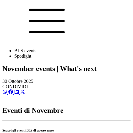
BLS events
Spotlight
November events | What's next
30 Ottobre 2025
CONDIVIDI
SCondividi
SCondividi
SCondividi
SCondividi
su
su
su
su
WhatsApp
Facebook
LinkedIn
X
(Twitter)
Eventi di Novembre
Scopri gli eventi BLS di questo mese