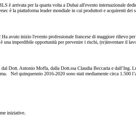
 arrivata per la quarta volta a Dubai all'evento internazionale dedicat
sec è la piattaforma leader mondiale in cui produttori e acquirenti dei s
vuto inizio l'evento professionale francese di maggiore rilievo per la tu
è una imperdibile opportunità per prevenire i rischi, (re)inventare il la
al Dott. Antonio Moffa, dalla Dott.ssa Claudia Beccaria e dall’Ing. Luc
. Nel quinquennio 2016-2020 sono stati mediamente circa 1.500 l’anno i
me iniziative.