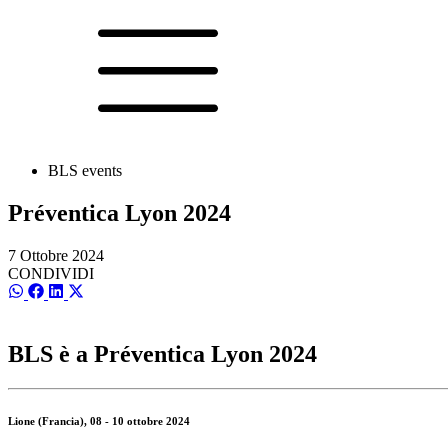
BLS events
Préventica Lyon 2024
7 Ottobre 2024
CONDIVIDI
SCondividi
SCondividi
SCondividi
SCondividi
su
su
su
su
WhatsApp
Facebook
LinkedIn
X
(Twitter)
BLS è a Préventica Lyon 2024
Lione (Francia), 08 - 10 ottobre 2024