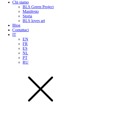
Chi siamo
BLS Green Project
Manifesto
Storia
BLS loves art
Blog
Contattaci
IT
EN
FR
ES
NL
PT
RU