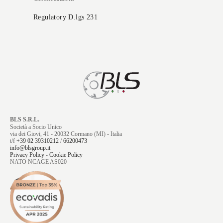
Regulatory D.lgs 231
BLS S.R.L.
Società a Socio Unico
via dei Giovi, 41 - 20032 Cormano (MI) - Italia
t/f
+39 02 39310212
/
66200473
info@blsgroup.it
Privacy Policy
-
Cookie Policy
NATO NCAGE AS020