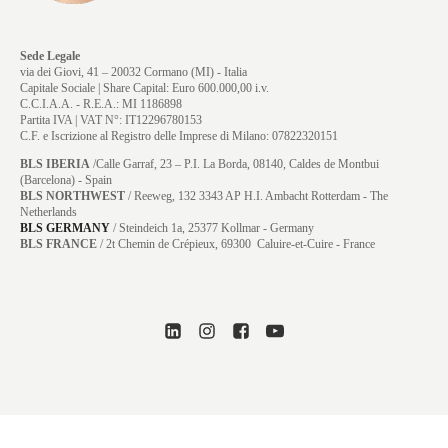
Sede Legale
via dei Giovi, 41 – 20032 Cormano (MI) - Italia
Capitale Sociale | Share Capital: Euro 600.000,00 i.v.
C.C.I.A.A. - R.E.A.: MI 1186898
Partita IVA | VAT N°: IT12296780153
C.F. e Iscrizione al Registro delle Imprese di Milano: 07822320151
BLS IBERIA
/Calle Garraf, 23 – P.I. La Borda, 08140, Caldes de Montbui
(Barcelona) - Spain
BLS NORTHWEST
/ Reeweg, 132 3343 AP H.I. Ambacht Rotterdam - The
Netherlands
BLS GERMANY
/
Steindeich 1a, 25377 Kollmar
- Germany
BLS FRANCE
/ 2t Chemin de Crépieux, 69300 Caluire-et-Cuire - France