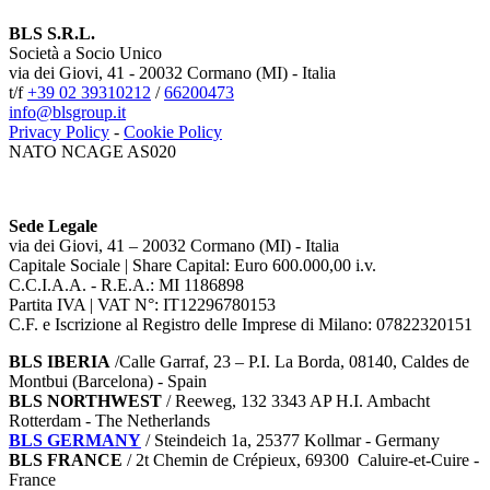
BLS S.R.L.
Società a Socio Unico
via dei Giovi, 41 - 20032 Cormano (MI) - Italia
t/f
+39 02 39310212
/
66200473
info@blsgroup.it
Privacy Policy
-
Cookie Policy
NATO NCAGE AS020
Sede Legale
via dei Giovi, 41 – 20032 Cormano (MI) - Italia
Capitale Sociale | Share Capital: Euro 600.000,00 i.v.
C.C.I.A.A. - R.E.A.: MI 1186898
Partita IVA | VAT N°: IT12296780153
C.F. e Iscrizione al Registro delle Imprese di Milano: 07822320151
BLS IBERIA
/Calle Garraf, 23 – P.I. La Borda, 08140, Caldes de
Montbui (Barcelona) - Spain
BLS NORTHWEST
/ Reeweg, 132 3343 AP H.I. Ambacht
Rotterdam - The Netherlands
BLS GERMANY
/
Steindeich 1a, 25377 Kollmar
- Germany
BLS FRANCE
/ 2t Chemin de Crépieux, 69300 Caluire-et-Cuire -
France