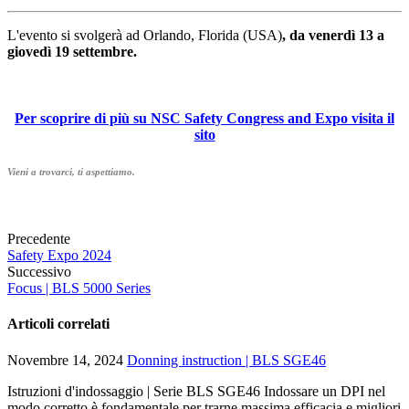
L'evento si svolgerà ad Orlando, Florida (USA)
,
da venerdì
13 a
giovedì 19 settembre.
Per scoprire di più su NSC Safety Congress and Expo visita il
sito
Vieni a trovarci, ti aspettiamo.
Precedente
Safety Expo 2024
Successivo
Focus | BLS 5000 Series
Articoli correlati
Novembre 14, 2024
Donning instruction | BLS SGE46
Istruzioni d'indossaggio | Serie BLS SGE46 Indossare un DPI nel
modo corretto è fondamentale per trarne massima efficacia e migliori