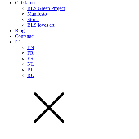
Chi siamo
BLS Green Project
Manifesto
Storia
BLS loves art
Blog
Contattaci
IT
EN
FR
ES
NL
PT
RU