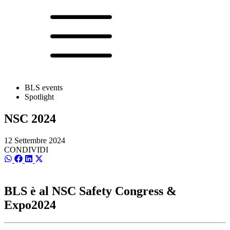
BLS events
Spotlight
NSC 2024
12 Settembre 2024
CONDIVIDI
SCondividi
SCondividi
SCondividi
SCondividi
su
su
su
su
WhatsApp
Facebook
LinkedIn
X
(Twitter)
BLS è al NSC Safety Congress &
Expo2024