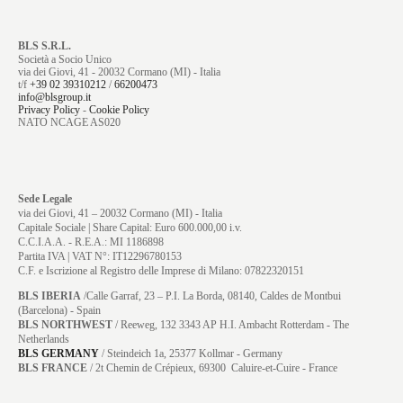
BLS S.R.L.
Società a Socio Unico
via dei Giovi, 41 - 20032 Cormano (MI) - Italia
t/f
+39 02 39310212
/
66200473
info@blsgroup.it
Privacy Policy
-
Cookie Policy
NATO NCAGE AS020
Sede Legale
via dei Giovi, 41 – 20032 Cormano (MI) - Italia
Capitale Sociale | Share Capital: Euro 600.000,00 i.v.
C.C.I.A.A. - R.E.A.: MI 1186898
Partita IVA | VAT N°: IT12296780153
C.F. e Iscrizione al Registro delle Imprese di Milano: 07822320151
BLS IBERIA
/Calle Garraf, 23 – P.I. La Borda, 08140, Caldes de Montbui
(Barcelona) - Spain
BLS NORTHWEST
/ Reeweg, 132 3343 AP H.I. Ambacht Rotterdam - The
Netherlands
BLS GERMANY
/
Steindeich 1a, 25377 Kollmar
- Germany
BLS FRANCE
/ 2t Chemin de Crépieux, 69300 Caluire-et-Cuire - France