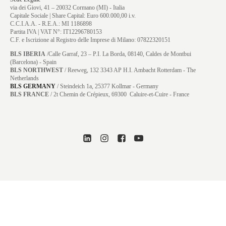
via dei Giovi, 41 – 20032 Cormano (MI) - Italia
Capitale Sociale | Share Capital: Euro 600.000,00 i.v.
C.C.I.A.A. - R.E.A.: MI 1186898
Partita IVA | VAT N°: IT12296780153
C.F. e Iscrizione al Registro delle Imprese di Milano: 07822320151
BLS IBERIA
/Calle Garraf, 23 – P.I. La Borda, 08140, Caldes de Montbui
(Barcelona) - Spain
BLS NORTHWEST
/ Reeweg, 132 3343 AP H.I. Ambacht Rotterdam - The
Netherlands
BLS GERMANY
/
Steindeich 1a, 25377 Kollmar
- Germany
BLS FRANCE
/ 2t Chemin de Crépieux, 69300 Caluire-et-Cuire - France