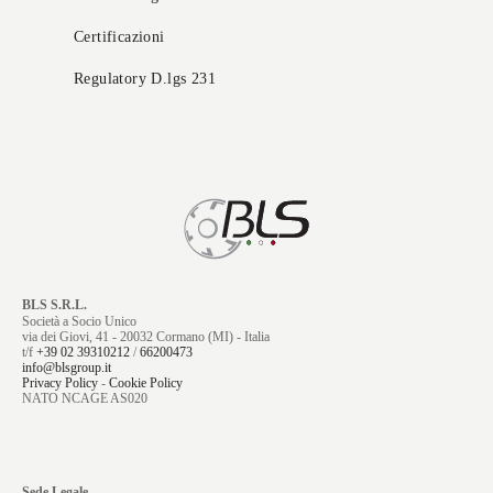
Certificazioni
Regulatory D.lgs 231
BLS S.R.L.
Società a Socio Unico
via dei Giovi, 41 - 20032 Cormano (MI) - Italia
t/f
+39 02 39310212
/
66200473
info@blsgroup.it
Privacy Policy
-
Cookie Policy
NATO NCAGE AS020
Sede Legale