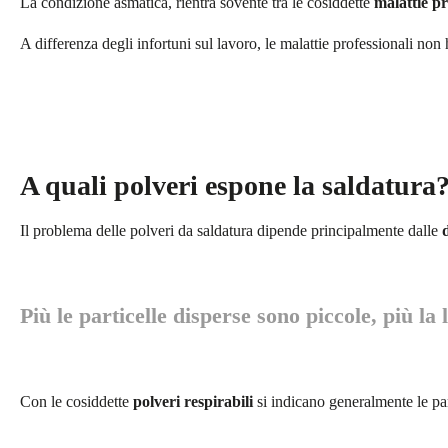
La condizione asmatica, rientra sovente tra le cosiddette
malattie pr
A differenza degli infortuni sul lavoro, le malattie professionali n
A quali polveri espone la saldatura
Il problema delle polveri da saldatura dipende principalmente dalle
Più le particelle disperse sono piccole, più l
Con le cosiddette
polveri respirabili
si indicano generalmente le pa